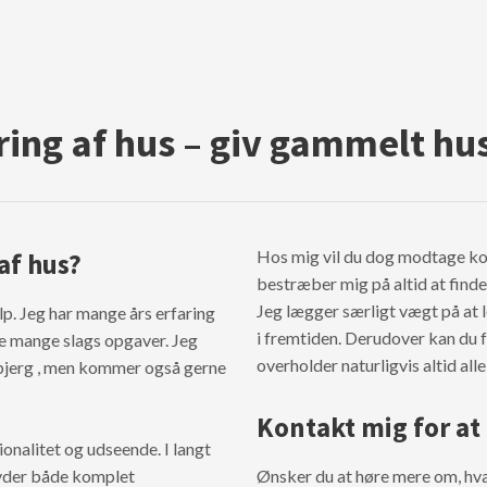
ing af hus – giv gammelt hus 
Hos mig vil du dog modtage ko
af hus?
bestræber mig på altid at finde 
Jeg lægger særligt vægt på at l
p. Jeg har mange års erfaring
i fremtiden. Derudover kan du f
e mange slags opgaver. Jeg
overholder naturligvis altid alle
sbjerg , men kommer også gerne
Kontakt mig for at
onalitet og udseende. I langt
lbyder både komplet
Ønsker du at høre mere om, hvad