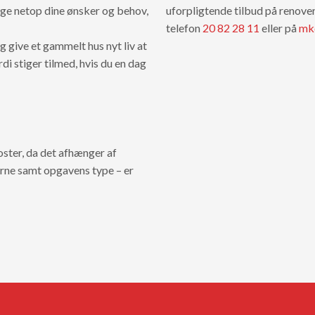
ige netop dine ønsker og behov,
uforpligtende tilbud på renove
telefon
20 82 28 11
eller på
mk
g give et gammelt hus nyt liv at
di stiger tilmed, hvis du en dag
oster, da det afhænger af
erne samt opgavens type – er