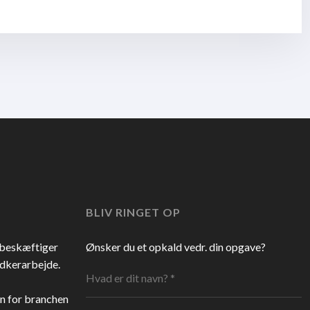
BLIV RINGET OP
 beskæftiger
​Ønsker du et opkald vedr. din opgave?
edkerarbejde.
en for branchen