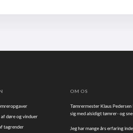
N​
​OM OS
tømreropgaver
Tømrermester Klaus Pedersen
sig med alsidigt tømrer- og sn
 af døre og vinduer
f tagrender
Jeg har mange års erfaring ind